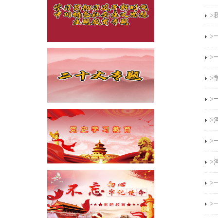
>
>
>
>
>
>
>
>
>
>