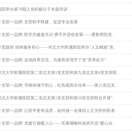
我院举办第79期入党积极分子专题培训
一支部一品牌| 支部联学联建，促进专业发展
一支部一品牌| 联学共建凝共识 携手并进促发展——冀鲁两院党..
学思践悟 深耕服务初心——河北大学附属医院举办“人文赋能”患..
一支部一品牌| 这场跨界交流，为痛风管理开了张“营养处方”
河北大学附属医院第二党总支第1党支部和第九党总支第4党支部联..
一支部一品牌| 寻根铸魂守初心，红色基因永传承——第八党总支..
河北大学附属医院第二党总支第1党支部和第10党支部联合开展“..
一支部一品牌| 让医学更有温度，如何做一名懂得人文关怀的医者..
一支部一品牌| 党建引领暖人心——耳鼻咽喉科病房开设“暖心自..