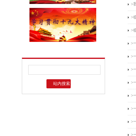
>
>
>
>
>
>
>
>
>
>
>